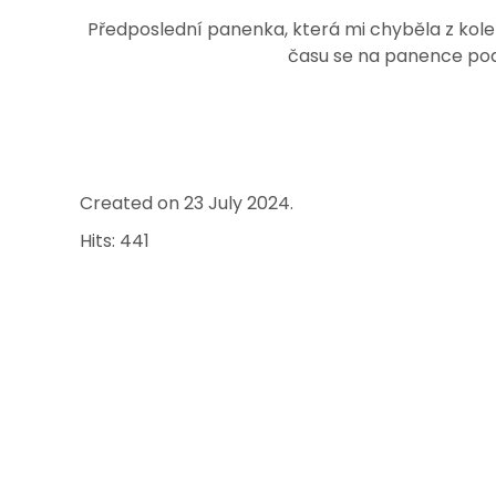
Předposlední panenka, která mi chyběla z kolekc
času se na panence pod
Created on
23 July 2024
.
Hits: 441