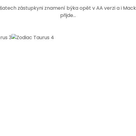
šatech zástupkyni znamení býka opět v AA verzi a i Macki
přijde...