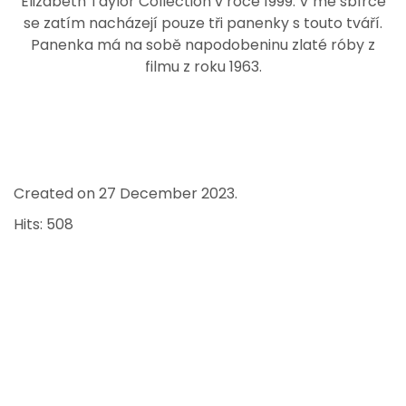
Elizabeth Taylor Collection v roce 1999. V mé sbírce
se zatím nacházejí pouze tři panenky s touto tváří.
Panenka má na sobě napodobeninu zlaté róby z
filmu z roku 1963.
Created on
27 December 2023
.
Hits: 508