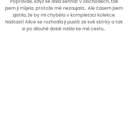
Popravdě, když se dala sehnat v obchodech, tak
jsem ji míjela, protože mě nezaujala... Ale časem jsem
zjistila, že by mi chyběla v kompletaci kolekce.
Naštastí Alice se rozhodla ji pustit ze své sbírky a tak
si po dlouhé době našla ke mě cestu...