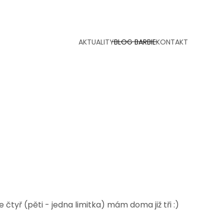
AKTUALITY
BLOG BARBIE
KONTAKT
 čtyř (pěti - jedna limitka) mám doma již tři :)