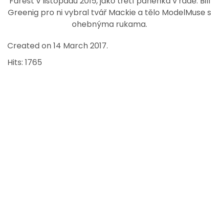
Farest v listopadu 2015, jako třetí panenka v řadě. Bill
Greenig pro ni vybral tvář Mackie a tělo ModelMuse s
ohebnýma rukama.
Created on
14 March 2017
.
Hits: 1765