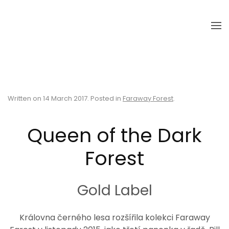
Skip to main content
Written on
14 March 2017
. Posted in
Faraway Forest
.
Queen of the Dark
Forest
Gold Label
Královna černého lesa rozšířila kolekci Faraway