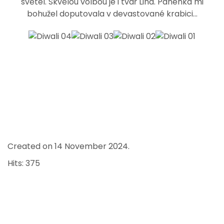
světel. Skvělou volbou je i tvář Lina. Panenka mi
bohužel doputovala v devastované krabici...
Created on
14 November 2024
.
Hits: 375